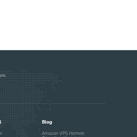
yın.
l
Blog
ın
Amazon VPS Hizmeti: