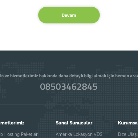
Devam
n ve hizmetlerimiz hakkında daha detaylı bilgi almak için hemen ara
08503462845
zmetlerimiz
Sanal Sunucular
Kurumsa
b Hosting Paketleri
Amerika Lokasyon VDS
Bize Ulaş