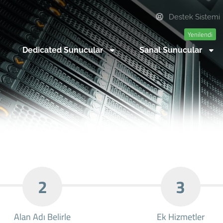
Destek Sistemi
Yenilendi
Dedicated Sunucular
Sanal Sunucular
2
3
Alan Adı Belirle
Ek Hizmetler