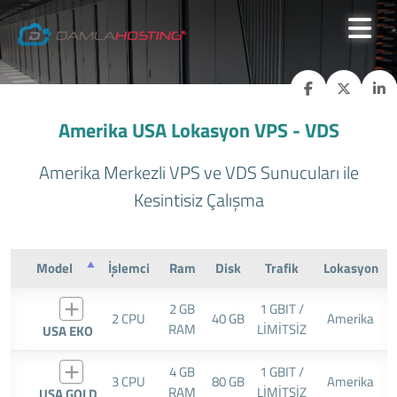
Amerika USA Lokasyon VPS - VDS
Amerika Merkezli VPS ve VDS Sunucuları ile
Kesintisiz Çalışma
Model
İşlemci
Ram
Disk
Trafik
Lokasyon
2 GB
1 GBIT /
2 CPU
40 GB
Amerika
RAM
LİMİTSİZ
USA EKO
4 GB
1 GBIT /
3 CPU
80 GB
Amerika
RAM
LİMİTSİZ
USA GOLD