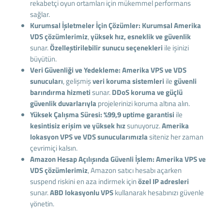
rekabetçi oyun ortamları için mükemmel performans
sağlar.
Kurumsal İşletmeler İçin Çözümler:
Kurumsal Amerika
VDS çözümlerimiz
,
yüksek hız, esneklik ve güvenlik
sunar.
Özelleştirilebilir sunucu seçenekleri
ile işinizi
büyütün.
Veri Güvenliği ve Yedekleme:
Amerika VPS ve VDS
sunucuları
, gelişmiş
veri koruma sistemleri
ile
güvenli
barındırma hizmeti
sunar.
DDoS koruma ve güçlü
güvenlik duvarlarıyla
projelerinizi koruma altına alın.
Yüksek Çalışma Süresi:
%99,9 uptime garantisi
ile
kesintisiz erişim ve yüksek hız
sunuyoruz.
Amerika
lokasyon VPS ve VDS sunucularımızla
siteniz her zaman
çevrimiçi kalsın.
Amazon Hesap Açılışında Güvenli İşlem:
Amerika VPS ve
VDS çözümlerimiz
, Amazon satıcı hesabı açarken
suspend riskini en aza indirmek için
özel IP adresleri
sunar.
ABD lokasyonlu VPS
kullanarak hesabınızı güvenle
yönetin.