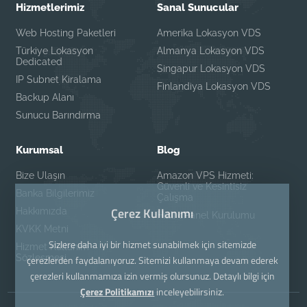
Hizmetlerimiz
Sanal Sunucular
Web Hosting Paketleri
Amerika Lokasyon VDS
Türkiye Lokasyon
Almanya Lokasyon VDS
Dedicated
Singapur Lokasyon VDS
IP Subnet Kiralama
Finlandiya Lokasyon VDS
Backup Alanı
Sunucu Barındırma
Kurumsal
Blog
Bize Ulaşın
Amazon VPS Hizmeti:
Güvenli ve Kesintisiz
Banka Bilgilerimiz
Çalışma
Çerez Kullanımı
Hakkımızda
Hızlı cPanel Kurulumu
KVKK Metni
Sizlere daha iyi bir hizmet sunabilmek için sitemizde
Hizmet Kullanım
Sözleşmesi
çerezlerden faydalanıyoruz. Sitemizi kullanmaya devam ederek
çerezleri kullanmamıza izin vermiş olursunuz. Detaylı bilgi için
Çerez Politikamızı
inceleyebilirsiniz.