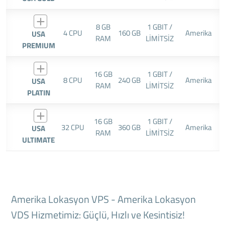
8 GB
1 GBIT /
4 CPU
160 GB
Amerika
USA
RAM
LİMİTSİZ
PREMIUM
16 GB
1 GBIT /
8 CPU
240 GB
Amerika
USA
RAM
LİMİTSİZ
PLATIN
16 GB
1 GBIT /
32 CPU
360 GB
Amerika
USA
RAM
LİMİTSİZ
ULTIMATE
Amerika Lokasyon VPS - Amerika Lokasyon
VDS Hizmetimiz: Güçlü, Hızlı ve Kesintisiz!