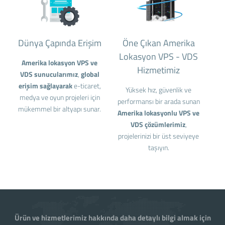
Dünya Çapında Erişim
Öne Çıkan Amerika
Lokasyon VPS - VDS
Amerika lokasyon VPS ve
Hizmetimiz
VDS sunucularımız
,
global
erişim sağlayarak
e-ticaret,
Yüksek hız, güvenlik ve
medya ve oyun projeleri için
performansı bir arada sunan
mükemmel bir altyapı sunar.
Amerika lokasyonlu VPS ve
VDS çözümlerimiz
,
projelerinizi bir üst seviyeye
taşıyın.
Ürün ve hizmetlerimiz hakkında daha detaylı bilgi almak için