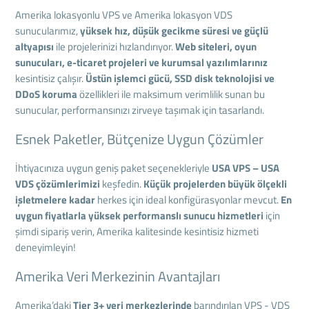
Amerika lokasyonlu VPS ve Amerika lokasyon VDS
sunucularımız,
yüksek hız, düşük gecikme süresi ve güçlü
altyapısı
ile projelerinizi hızlandırıyor.
Web siteleri, oyun
sunucuları, e-ticaret projeleri ve kurumsal yazılımlarınız
kesintisiz çalışır.
Üstün işlemci gücü, SSD disk teknolojisi ve
DDoS koruma
özellikleri ile maksimum verimlilik sunan bu
sunucular, performansınızı zirveye taşımak için tasarlandı.
Esnek Paketler, Bütçenize Uygun Çözümler
İhtiyacınıza uygun geniş paket seçenekleriyle
USA VPS – USA
VDS çözümlerimizi
keşfedin.
Küçük projelerden büyük ölçekli
işletmelere kadar
herkes için ideal konfigürasyonlar mevcut.
En
uygun fiyatlarla yüksek performanslı sunucu hizmetleri
için
şimdi sipariş verin, Amerika kalitesinde kesintisiz hizmeti
deneyimleyin!
Amerika Veri Merkezinin Avantajları
Amerika’daki
Tier 3+ veri merkezlerinde
barındırılan VPS - VDS